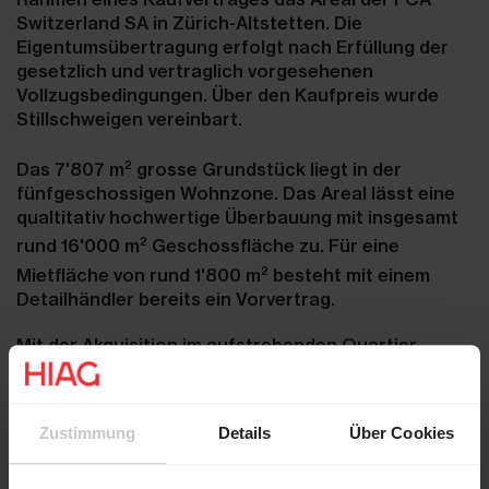
Switzerland SA in Zürich-Altstetten. Die
Eigentumsübertragung erfolgt nach Erfüllung der
gesetzlich und vertraglich vorgesehenen
Vollzugsbedingungen. Über den Kaufpreis wurde
Stillschweigen vereinbart.
2
Das 7'807 m
grosse Grundstück liegt in der
fünfgeschossigen Wohnzone. Das Areal lässt eine
qualtitativ hochwertige Überbauung mit insgesamt
2
rund 16'000 m
Geschossfläche zu. Für eine
2
Mietfläche von rund 1'800 m
besteht mit einem
Detailhändler bereits ein Vorvertrag.
Mit der Akquisition im aufstrebenden Quartier
Altstetten in der Stadt Zürich sichert sich HIAG ein
sehr interessantes mittelfristiges
Entwicklungsareal für rund 150 Wohnungen sowie
Zustimmung
Details
Über Cookies
2
2'200 m
attraktive kommerzielle Nutzungen.