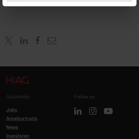
www.hiag.com
Quicklinks
Follow us
Jobs
Arealportraits
News
Investoren