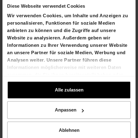
Diese Webseite verwendet Cookies
Kontakt
Wir verwenden Cookies, um Inhalte und Anzeigen zu
personalisieren, Funktionen für soziale Medien
Dr. Felix Grisard
Laurent Spindler
anbieten zu können und die Zugriffe auf unsere
Präsident des
Chief Financial Officer
Website zu analysieren. Außerdem geben wir
Verwaltungsrats
T +41 61 606 55 00
Informationen zu Ihrer Verwendung unserer Website
T +41 61 606 55 00
laurent.spindler@hiag.com
an unsere Partner für soziale Medien, Werbung und
felix.grisard@hiag.com
Analysen weiter. Unsere Partner führen diese
Informationen möglicherweise mit weiteren Daten
HIAG Immobilien Holding AG
zusammen, die Sie ihnen bereitgestellt haben oder
die sie im Rahmen Ihrer Nutzung der Dienste
Aeschenplatz 7
gesammelt haben.
Alle zulassen
4052 Basel
Anpassen
T +41 61 606 55 00
investor.relations@hiag.com
Ablehnen