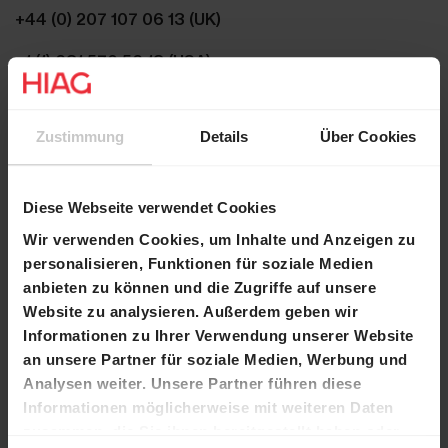
+44 (0) 207 107 06 13 (UK)
+1 (1) 631 570 56 13 (USA)
Eine Anmeldung im Vorfeld ist nicht erforderlich.
Zustimmung
Details
Über Cookies
Replay-Webcast
Diese Webseite verwendet Cookies
Unter dem folgenden Link steht nach der
Wir verwenden Cookies, um Inhalte und Anzeigen zu
Präsentation das Replay des Webcasts zur
personalisieren, Funktionen für soziale Medien
Verfügung:
anbieten zu können und die Zugriffe auf unsere
Website zu analysieren. Außerdem geben wir
https://78449.choruscall.com/dataconf/productus
Informationen zu Ihrer Verwendung unserer Website
ers/hiag/mediaframe/30184/indexl.html
an unsere Partner für soziale Medien, Werbung und
Analysen weiter. Unsere Partner führen diese
Informationen möglicherweise mit weiteren Daten
Kontakt
zusammen, die Sie ihnen bereitgestellt haben oder