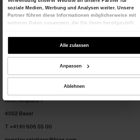
Verwendung unserer Website an unsere Partner für
soziale Medien, Werbung und Analysen weiter. Unsere
HIAG
Partner führen diese Informationen möglicherweise mit
weiteren Daten zusammen, die Sie ihnen bereitgestellt
haben oder die sie im Rahmen Ihrer Nutzung der Dienste
gesammelt haben.
Kontakt
Alle zulassen
Martin Durchschlag
Laurent Spindler
Chief Executive Officer
Chief Financial Officer
Anpassen
T +41 61 606 55 00
T +41 61 606 55 00
martin.durchschlag@hiag.com
laurent.spindler@hiag
Ablehnen
HIAG Immobilien Holding AG
Aeschenplatz 7
4052 Basel
T +41 61 606 55 00
investor.relations@hiag.com