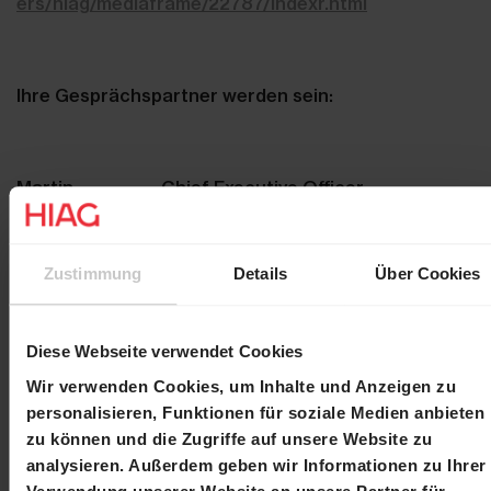
ers/hiag/mediaframe/22787/indexr.html
Ihre Gesprächspartner werden sein:
Martin
Chief Executive Officer
Durchschlag
Laurent
Chief Financial Officer
Spindler
Zustimmung
Details
Über Cookies
Bitte senden Sie Ihre Anmeldung bis zum 15. März
Diese Webseite verwendet Cookies
2018 an:
investor.relations@hiag.com
Wir verwenden Cookies, um Inhalte und Anzeigen zu
personalisieren, Funktionen für soziale Medien anbieten
zu können und die Zugriffe auf unsere Website zu
Freundliche Grüsse
analysieren. Außerdem geben wir Informationen zu Ihrer