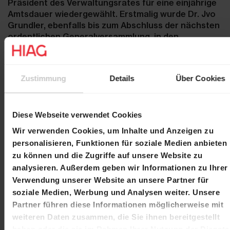
Präsident des Verwaltungsrates für eine einjährige
Amtsdauer wiedergewählt. Erstmalig wurde Dr. Jvo
Grundler, ebenfalls bis zum Abschluss der nächsten
ordentlichen Generalversammlung, in den
Verwaltungsrat gewählt. Der Vergütungsausschuss
setzt sich weiterhin aus den
Verwaltungsratsmitgliedern Salome Grisard
Zustimmung
Details
Über Cookies
Varnholt und Dr. Walter Jakob zusammen.
Diese Webseite verwendet Cookies
Agenda
Wir verwenden Cookies, um Inhalte und Anzeigen zu
personalisieren, Funktionen für soziale Medien anbieten
Publikation Halbjahresbericht
4. September
zu können und die Zugriffe auf unsere Website zu
2017
2017
analysieren. Außerdem geben wir Informationen zu Ihrer
Verwendung unserer Website an unsere Partner für
Kontakt
soziale Medien, Werbung und Analysen weiter. Unsere
Partner führen diese Informationen möglicherweise mit
Martin Durchschlag
Laurent Spindler
weiteren Daten zusammen, die Sie ihnen bereitgestellt
Chief Executive Officer
Chief Financial Officer
haben oder die sie im Rahmen Ihrer Nutzung der Dienste