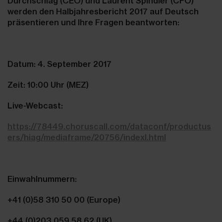
Durchschlag (CEO) und Laurent Spindler (CFO)
werden den Halbjahresbericht 2017 auf Deutsch
präsentieren und Ihre Fragen beantworten:
Datum: 4. September 2017
Zeit: 10:00 Uhr (MEZ)
Live-Webcast:
https://78449.choruscall.com/dataconf/productus
ers/hiag/mediaframe/20756/indexl.html
Einwahlnummern:
+41 (0)58 310 50 00 (Europe)
+44 (0)203 059 58 62 (UK)