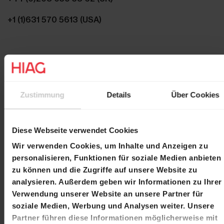
+1 (1)631 570 5613 (USA)
Eine Anmeldung im Vorfeld ist nicht erforderlich.
Zustimmung
Details
Über Cookies
Replay-Webcast
Unter dem folgenden Link steht nach der
Diese Webseite verwendet Cookies
Präsentation das Replay des Webcasts zur
Verfügung:
Wir verwenden Cookies, um Inhalte und Anzeigen zu
personalisieren, Funktionen für soziale Medien anbieten
https://78449.choruscall.com/dataconf/productus
zu können und die Zugriffe auf unsere Website zu
ers/hiag/mediaframe/20756/indexl.html
analysieren. Außerdem geben wir Informationen zu Ihrer
Verwendung unserer Website an unsere Partner für
soziale Medien, Werbung und Analysen weiter. Unsere
Partner führen diese Informationen möglicherweise mit
Kontakt