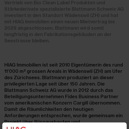
Vertrieb von Bio Clean Label Produkten und
Stärkederivate spezialisierte Blattmann Schweiz AG
investiert in den Standort Wädenswil (ZH) und hat
mit HIAG Immobilien einen neuen Mietvertrag bis
2029 abgeschlossen. Blattmann wird somit
langfristig in den Fabrikationsgebäuden an der
Seestrasse bleiben.
HIAG Immobilien ist seit 2010 Eigentümerin des rund
11‘000 m² grossen Areals in Wädenswil (ZH) am Ufer
des Zürichsees. Blattmann produziert an dieser
privilegierten Lage seit über 150 Jahren. Die
Blattmann Schweiz AG wurde in 2012 durch das
Beteiligungsunternehmen Fides Business Partner
vom amerikanischen Konzern Cargill übernommen.
Damit die Räumlichkeiten den heutigen
Anforderungen entsprechen, wurde gemeinsam ein
Projekt über Büroausbauten und
Gebäudeanpassungen ausgearbeitet. Bereits zum