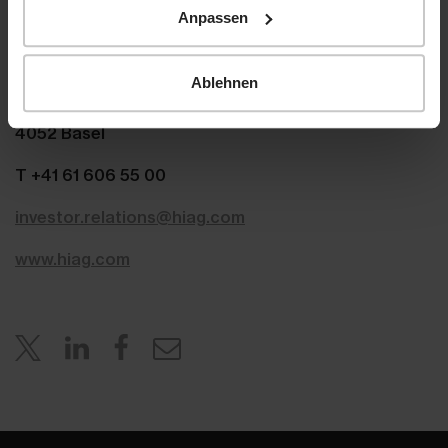
com
m
Anpassen
HIAG Immobilien Holding AG
Ablehnen
Aeschenplatz 7
4052 Basel
T +41 61 606 55 00
investor.relations@hiag.com
www.hiag.com