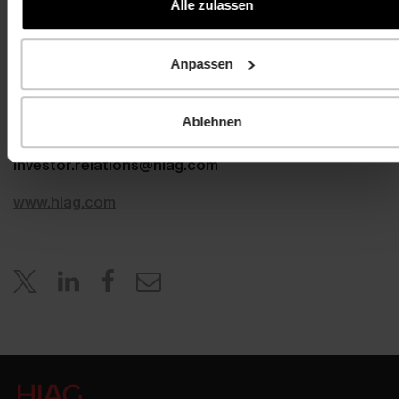
Alle zulassen
HIAG Immobilien Holding AG
Aeschenplatz 7
Anpassen
4052 Basel
Ablehnen
T +41 61 606 55 00
investor.relations@hiag.com
www.hiag.com