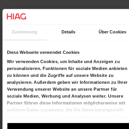
Der Abschluss dieser langfristigen Mietverträge mit
einem Mieter wie dem Kanton bestätigt die
Entwicklungsstrategie für das sehr gut gelegene
Zustimmung
Details
Über Cookies
Areal.
Diese Webseite verwendet Cookies
Wir verwenden Cookies, um Inhalte und Anzeigen zu
personalisieren, Funktionen für soziale Medien anbieten
Kontakt
zu können und die Zugriffe auf unsere Website zu
analysieren. Außerdem geben wir Informationen zu Ihrer
Verwendung unserer Website an unsere Partner für
soziale Medien, Werbung und Analysen weiter. Unsere
Martin Durchschlag
Laurent Spindler
Chief Executive Officer
Chief Financial Officer
Partner führen diese Informationen möglicherweise mit
T +41 61 606 55 00
T +41 61 606 55 00
weiteren Daten zusammen, die Sie ihnen bereitgestellt
martin.durchschlag@hiag.com
laurent.spindler@hiag
haben oder die sie im Rahmen Ihrer Nutzung der Dienste
gesammelt haben.