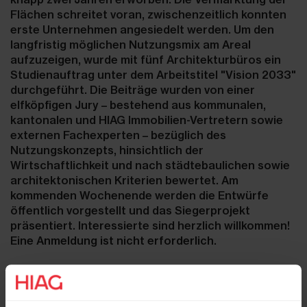
Flächen schreitet voran, zwischenzeitlich konnten
erste Unternehmen angesiedelt werden. Um den
langfristig möglichen Nutzungsmix am Areal
aufzuzeigen, wurde mit fünf Architekturbüros ein
Studienauftrag unter dem Arbeitstitel "Vision 2033"
durchgeführt. Die Beiträge wurden von einer
elfköpfigen Jury – bestehend aus kommunalen,
kantonalen und HIAG Immobilien-Vertretern sowie
externen Fachexperten – bezüglich des
Nutzungskonzepts, hinsichtlich der
Wirtschaftlichkeit und nach städtebaulichen sowie
architektonischen Kriterien bewertet. Am
kommenden Wochenende werden die Entwürfe
öffentlich vorgestellt und das Siegerprojekt
präsentiert. Interessierte sind herzlich willkommen!
Eine Anmeldung ist nicht erforderlich.
Programm: