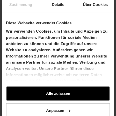
Zustimmung
Details
Über Cookies
Samstag, 24.05.2014
, geöffnet von 10:00 Uhr bis
Diese Webseite verwendet Cookies
16:00 Uhr, Eröffnungsansprache des
Gemeindepräsidenten Martin Blaser um 10:30 Uhr
Wir verwenden Cookies, um Inhalte und Anzeigen zu
personalisieren, Funktionen für soziale Medien
anbieten zu können und die Zugriffe auf unsere
Website zu analysieren. Außerdem geben wir
Sonntag, 25.05.2014
, geöffnet von 10:00 Uhr bis
Informationen zu Ihrer Verwendung unserer Website
14:00 Uhr
an unsere Partner für soziale Medien, Werbung und
Kontakt
Analysen weiter. Unsere Partner führen diese
Martin Durchschlag
Laurent Spindler
Informationen möglicherweise mit weiteren Daten
Chief Executive Officer
Chief Financial Officer
zusammen, die Sie ihnen bereitgestellt haben oder
T +41 61 606 55 28
T +41 61 606 55 23
die sie im Rahmen Ihrer Nutzung der Dienste
martin.durchschlag@hiag.
laurent.spindler@hiag.co
gesammelt haben.
Alle zulassen
com
m
HIAG Immobilien Holding AG
Anpassen