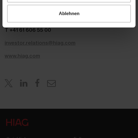
Aeschenplatz 7
Ablehnen
4052 Basel
T +41 61 606 55 00
investor.relations@hiag.com
www.hiag.com