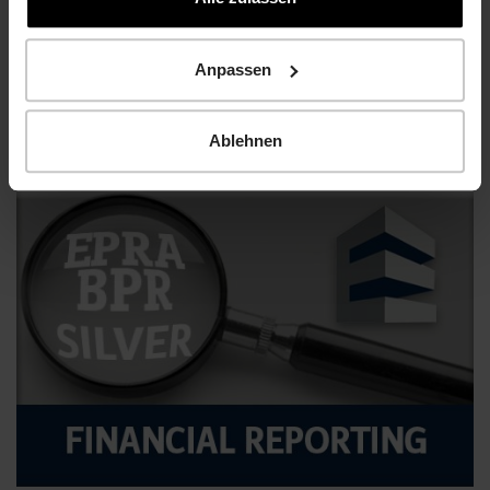
Anpassen
HIAG, Hive, Meyrin, Regus
Presentation of the new Regus Centre at The
Hive
Ablehnen