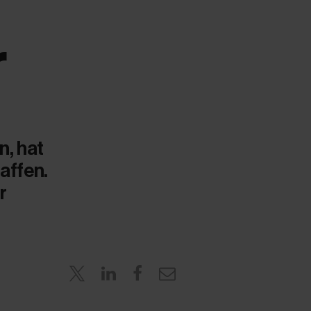
r
n, hat
affen.
r