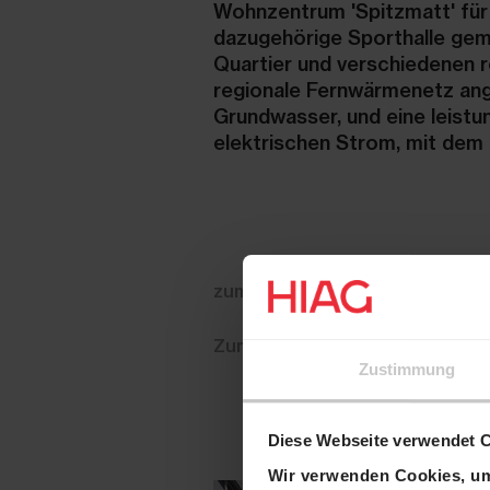
Wohnzentrum 'Spitzmatt' für
dazugehörige Sporthalle gem
Quartier und verschiedenen r
regionale Fernwärmenetz an
Grundwasser, und eine leistu
elektrischen Strom, mit dem
zum Arealportrait
Zum Kunzareal
Zustimmung
Diese Webseite verwendet 
Wir verwenden Cookies, um 