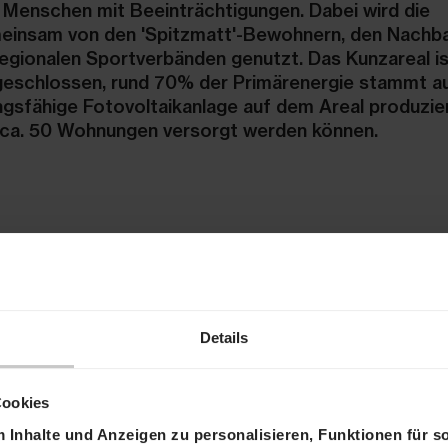
 Menschen mit Beeinträchtigungen. Dabei wird die
einsam von den 'Spitzmatt'-Bewohnern, den Nachba
egionalen Sportverbänden genutzt. Das Kunzareal is
geschlossen, rund 70% der Primärenergie stammt 
ngsfähige Fotovoltaikanlage auf dem Areal produzie
 ca. 50 Wohnungen versorgt werden können.
Details
Cookies
Inhalte und Anzeigen zu personalisieren, Funktionen für s