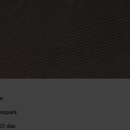
ge
esspark
RO das