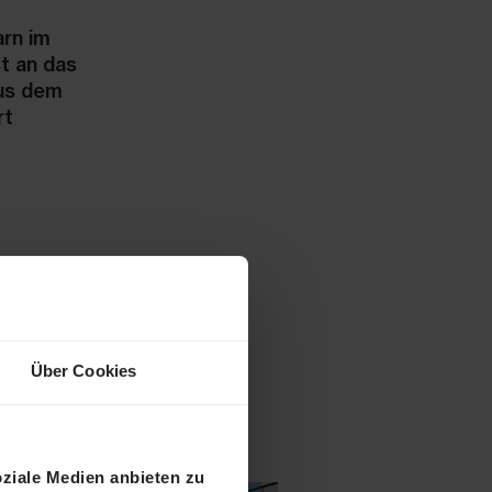
rn im
t an das
aus dem
rt
Über Cookies
oziale Medien anbieten zu