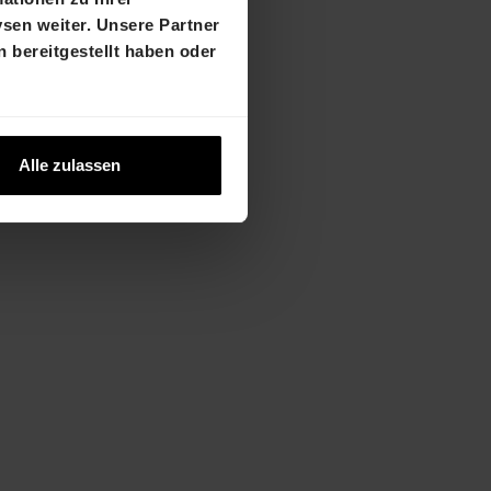
sen weiter. Unsere Partner
 bereitgestellt haben oder
 « Les
real «Les
in
z
Alle zulassen