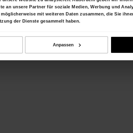
e an unsere Partner für soziale Medien, Werbung und Analy
 möglicherweise mit weiteren Daten zusammen, die Sie ihnen
läden übernehmen rund 1'000 m2 auf unserem Areal
utzung der Dienste gesammelt haben.
 30.
d das Angebot für die Quartierbewohner auf dem A
ienstleistungen ausgebaut. Das Areal befindet sich 
, in einem sehr gut an das öffentliche Verkehrsnet
Anpassen