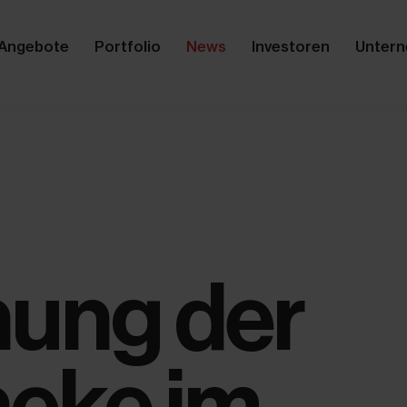
Angebote
Portfolio
News
Investoren
Unter
nung der
eke im