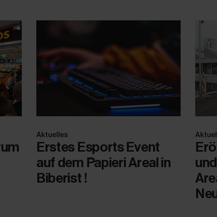
Aktuelles
Aktuel
rum
Erstes Esports Event
Erö
auf dem Papieri Areal in
und
Biberist !
Are
Neu