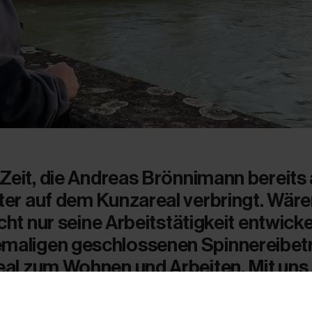
 Zeit, die Andreas Brönnimann bereits 
ter auf dem Kunzareal verbringt. Wär
icht nur seine Arbeitstätigkeit entwicke
maligen geschlossenen Spinnereibet
eal zum Wohnen und Arbeiten. Mit uns
ngsort auf dem Areal, was sich alles so
 er an der Zusammenarbeit mit HIAG 