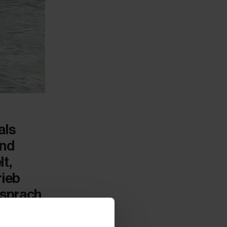
als
end
lt,
rieb
 sprach
schätzt.