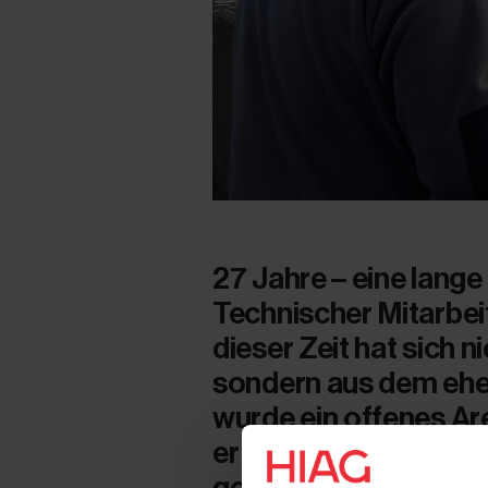
27 Jahre – eine lange
Technischer Mitarbei
dieser Zeit hat sich n
sondern aus dem ehe
wurde ein offenes Ar
er über seinen Liebli
geändert hat und was