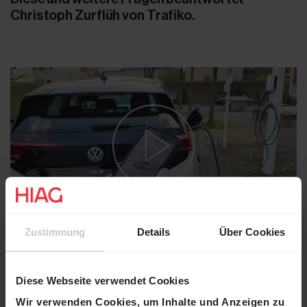
Christoph Zurflüh von Trafiko.
Zustimmung
Details
Über Cookies
Diese Webseite verwendet Cookies
Mehr zum Campus Reichhold
Wir verwenden Cookies, um Inhalte und Anzeigen zu