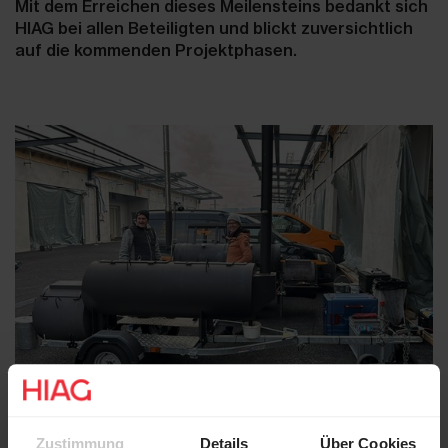
Mit dem Erreichen dieses Meilensteins bedankt sich
HIAG bei allen Beteiligten und blickt zuversichtlich
auf die kommenden Projektphasen.
Zustimmung
Details
Über Cookies