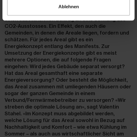
Energiekonzepte bringen den Mietern und
Ablehnen
Eigentümern einen Mehrwert, leisten aber auch
einen substanziellen Beitrag an eine Senkung des
CO2-Ausstosses. Ein Effekt, den auch die
Gemeinden, in denen die Areale liegen, fordern und
schätzen. Für jedes Areal gibt es ein
Energiekonzept entlang des Manifests. Zur
Umsetzung der Energiekonzepte gibt es meist
mehrere Optionen, die auf folgende Fragen
eingehen: Wird jedes Gebäude separat versorgt?
Hat das Areal gesamthaft eine separate
Energieversorgung? Oder besteht die Möglichkeit,
das Areal zusammen mit umliegenden Häusern oder
sogar der ganzen Gemeinde in einem
Verbund/Fernwärmebetreiber zu versorgen? «Wir
streben die optimale Lösung an», sagt Valentin
Stahel. «Im Konzept muss abgebildet werden,
welche Lösung für das Areal sowohl in Bezug auf
Nachhaltigkeit und Komfort – wie etwa Kühlung im
Sommer – als auch aus wirtschaftlicher Sicht am