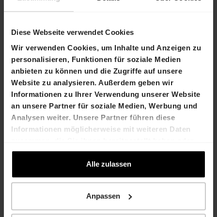
Diese Webseite verwendet Cookies
Wir verwenden Cookies, um Inhalte und Anzeigen zu
personalisieren, Funktionen für soziale Medien
«Unser Ziel ist eine zu 100 Prozent CO₂-
anbieten zu können und die Zugriffe auf unsere
neutrale Energieversorgung unserer
Website zu analysieren. Außerdem geben wir
Arealentwicklungen.»
Informationen zu Ihrer Verwendung unserer Website
Valentin Stahel, Projektentwickler Energie und
an unsere Partner für soziale Medien, Werbung und
Nachhaltigkeit
Analysen weiter. Unsere Partner führen diese
Informationen möglicherweise mit weiteren Daten
Lohnende Investitionen
zusammen, die Sie ihnen bereitgestellt haben oder
Nachhaltige Zielsetzungen beinhalten auch stets
die sie im Rahmen Ihrer Nutzung der Dienste
eine gute Wirtschaftlichkeit. Das ist insbesondere
gesammelt haben.
Alle zulassen
bei den Areal-Energiekonzepten der Fall, weiss der
Projektentwickler: «Es ist in der Regel weder
wirtschaftlich noch ökologisch sinnvoll, wenn jedes
Anpassen
Gebäude seine eigene Energieversorgung separat
entwickelt.» Die zukunftsweisenden