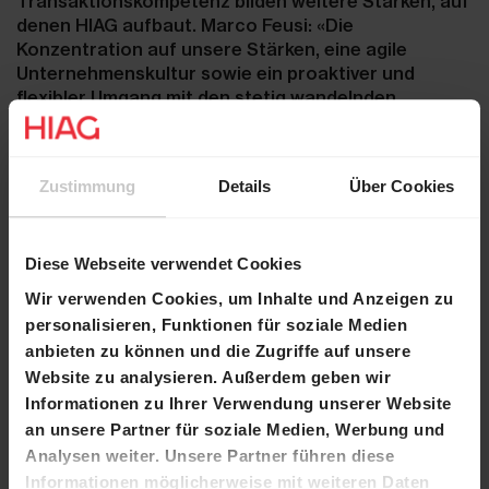
Transaktionskompetenz bilden weitere Stärken, auf
denen HIAG aufbaut. Marco Feusi: «Die
Konzentration auf unsere Stärken, eine agile
Unternehmenskultur sowie ein proaktiver und
flexibler Umgang mit den stetig wandelnden
Bedürfnissen und Rahmenbedingungen
gewährleisten eine profitable Entwicklung und die
Resilienz von HIAG auch in einem dynamischen
Zustimmung
Details
Über Cookies
Marktumfeld.»
Für das Geschäftsjahr 2022 geht HIAG unverändert
von einem guten Ergebnis aus – vorbehältlich einer
Diese Webseite verwendet Cookies
massgeblichen Verschlechterung der
Wir verwenden Cookies, um Inhalte und Anzeigen zu
gesamtwirtschaftlichen Bedingungen. Aufgrund der
personalisieren, Funktionen für soziale Medien
Fertigstellung vollvermieteter Bauprojekte, erneuter
anbieten zu können und die Zugriffe auf unsere
Vermietungserfolge sowie teuerungsbedingter
Website zu analysieren. Außerdem geben wir
Mietzinsanpassungen erwartet das Management
Informationen zu Ihrer Verwendung unserer Website
eine weitere Steigerung der Mieteinnahmen. Zudem
an unsere Partner für soziale Medien, Werbung und
dürften Fortschritte in grösseren
Entwicklungsprojekten wiederum
Analysen weiter. Unsere Partner führen diese
Neubewertungsgewinne ermöglichen
.
Informationen möglicherweise mit weiteren Daten