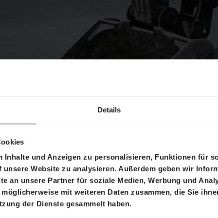
Details
Cookies
Inhalte und Anzeigen zu personalisieren, Funktionen für s
f unsere Website zu analysieren. Außerdem geben wir Inform
e an unsere Partner für soziale Medien, Werbung und Analy
 möglicherweise mit weiteren Daten zusammen, die Sie ihnen
enstich für ein weiteres Produktionsgebäude des M
utzung der Dienste gesammelt haben.
G in Goldach statt. Die Firma Goldbeck Rhomberg A