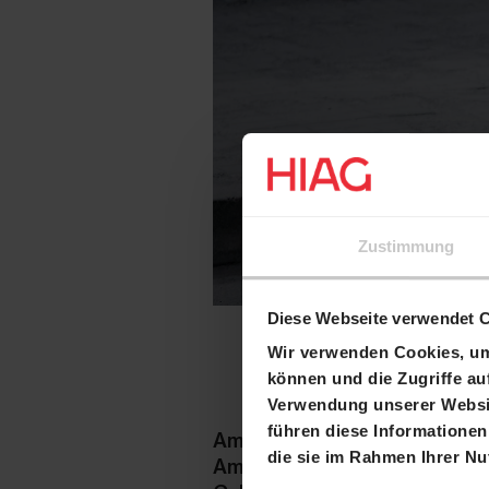
Zustimmung
Diese Webseite verwendet 
Wir verwenden Cookies, um 
können und die Zugriffe au
Verwendung unserer Websit
führen diese Informationen
Am 02.12.2019 fand der Spat
die sie im Rahmen Ihrer N
Amcor Flexibles Rorschach A