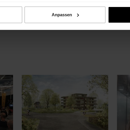
nshalle mit Bürotrakt auf ca. 3'200 m2 als Totalunte
20 vorgesehen.
Anpassen