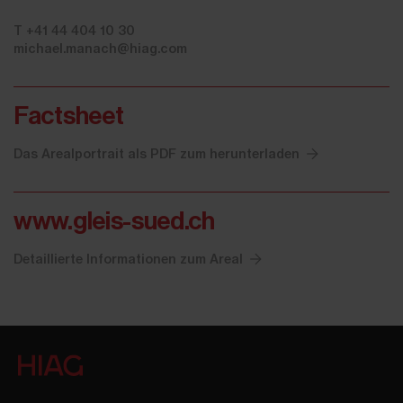
T +41 44 404 10 30
michael.manach@hiag.com
Factsheet
Das Arealportrait als PDF zum herunterladen
www.gleis-sued.ch
Detaillierte Informationen zum Areal