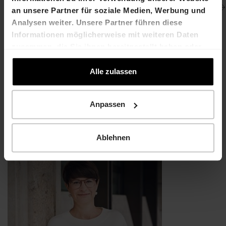
an unsere Partner für soziale Medien, Werbung und
Analysen weiter. Unsere Partner führen diese
Informationen möglicherweise mit weiteren Daten
zusammen, die Sie ihnen bereitgestellt haben oder
die sie im Rahmen Ihrer Nutzung der Dienste
gesammelt haben.
Alle zulassen
1
2
3
4
Anpassen
Direktkontakt
Ablehnen