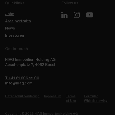
Quicklinks
Follow us
Jobs
Arealportraits
News
Investoren
Get in touch
HIAG Immobilien Holding AG
Aeschenplatz 7
,
4052
Basel
T +41 61 606 55 00
info@hiag.com
Datenschutzerklärung
Impressum
Terms
Formular
of Use
Whistleblowing
Copyright © 2026 HIAG Immobilien Holding AG